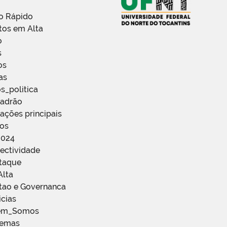
o Rápido
tos em Alta
o
s
os
as
s_politica
Padrão
ações principais
ços
2024
ectividade
staque
Alta
stao e Governanca
icias
em_Somos
temas