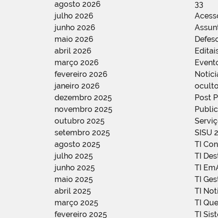
agosto 2026
33
julho 2026
Acess
junho 2026
Assun
maio 2026
Defes
abril 2026
Editai
março 2026
Event
fevereiro 2026
Notíci
janeiro 2026
oculto
dezembro 2025
Post 
novembro 2025
Public
outubro 2025
Servi
setembro 2025
SISU 
agosto 2025
TI Con
julho 2025
TI De
junho 2025
TI Em
maio 2025
TI Ge
abril 2025
TI Not
março 2025
TI Qu
fevereiro 2025
TI Sis