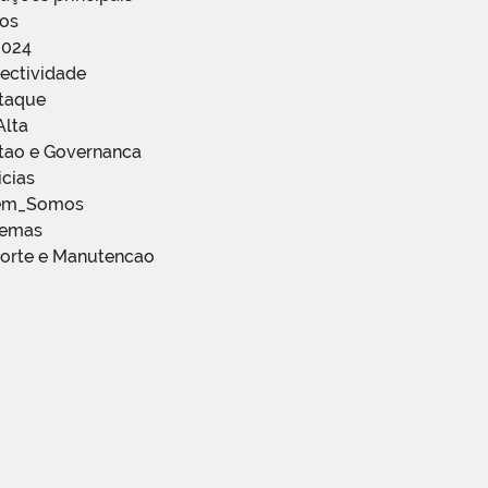
ços
2024
ectividade
staque
Alta
stao e Governanca
icias
em_Somos
temas
porte e Manutencao