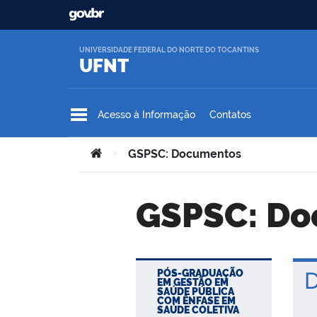
Ir para o conteúdo
UNIVERSIDADE FEDERAL DO NORTE DO TOCANTINS
UFNT
Acesso à Informação
Contatos
Você está aqui:
>
GSPSC: Documentos
GSPSC: D
PÓS-GRADUAÇÃO
D
EM GESTÃO EM
SAÚDE PÚBLICA
COM ÊNFASE EM
SAÚDE COLETIVA