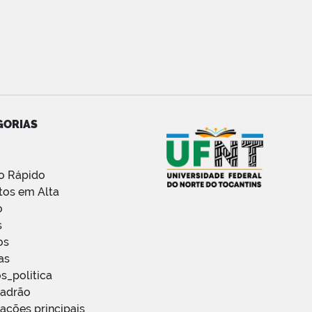
GORIAS
o Rápido
tos em Alta
o
s
os
as
s_politica
Padrão
ações principais