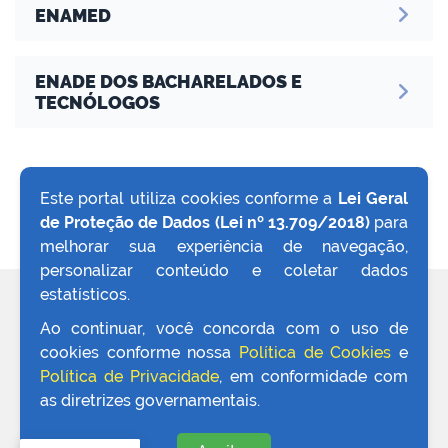
ENAMED
ENADE DOS BACHARELADOS E
TECNÓLOGOS
Este portal utiliza cookies conforme a
Lei Geral
de Proteção de Dados (Lei nº 13.709/2018)
para
VOLTAR AO TOPO
melhorar sua experiência de navegação,
personalizar conteúdo e coletar dados
estatísticos.
REDES SOCIAIS
Ao continuar, você concorda com o uso de
cookies conforme nossa
Política de Cookies
e
Política de Privacidade
, em conformidade com
as diretrizes governamentais.