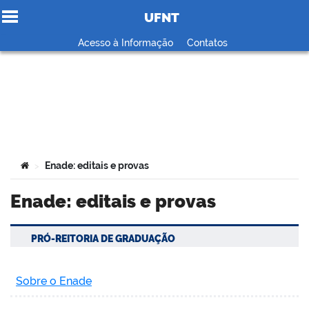
UFNT
Ir para o conteúdo
Acesso à Informação
Contatos
no portal
Você está aqui:
Enade: editais e provas
>
Enade: editais e provas
PRÓ-REITORIA DE GRADUAÇÃO
Sobre o Enade