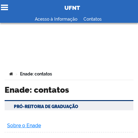
UFNT
Ir para o conteúdo
Acesso à Informação
Contatos
no portal
Você está aqui:
Enade: contatos
>
Enade: contatos
PRÓ-REITORIA DE GRADUAÇÃO
Sobre o Enade