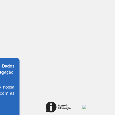
e Dados
egação,
e nossa
 com as