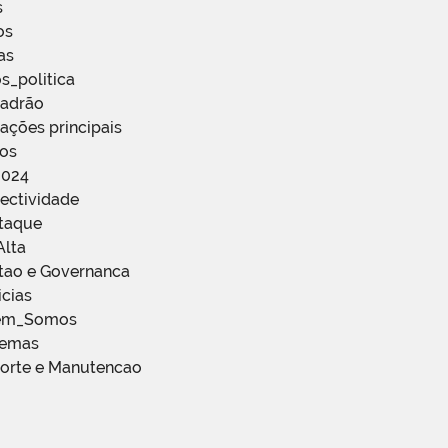
s
os
as
s_politica
Padrão
ações principais
ços
2024
ectividade
staque
Alta
stao e Governanca
icias
em_Somos
temas
porte e Manutencao