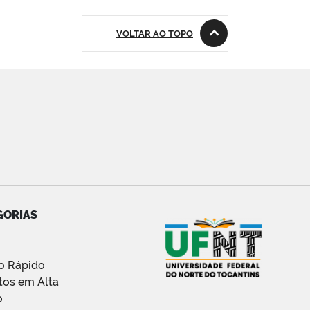
VOLTAR AO TOPO
GORIAS
o Rápido
tos em Alta
o