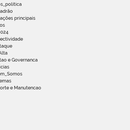
s_politica
Padrão
ações principais
ços
2024
ectividade
staque
Alta
stao e Governanca
icias
em_Somos
temas
porte e Manutencao