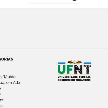
GORIAS
o Rápido
tos em Alta
o
s
os
as