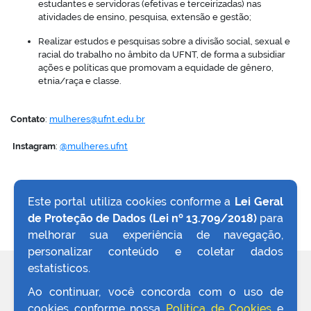
estudantes e servidoras (efetivas e terceirizadas) nas
atividades de ensino, pesquisa, extensão e gestão;
Realizar estudos e pesquisas sobre a divisão social, sexual e
racial do trabalho no âmbito da UFNT, de forma a subsidiar
ações e políticas que promovam a equidade de gênero,
etnia/raça e classe.
Contato
:
mulheres@ufnt.edu.br
Instagram
:
@mulheres.ufnt
Este portal utiliza cookies conforme a
Lei Geral
de Proteção de Dados (Lei nº 13.709/2018)
para
VOLTAR AO TOPO
melhorar sua experiência de navegação,
personalizar conteúdo e coletar dados
estatísticos.
REDES SOCIAIS
Ao continuar, você concorda com o uso de
cookies conforme nossa
Política de Cookies
e