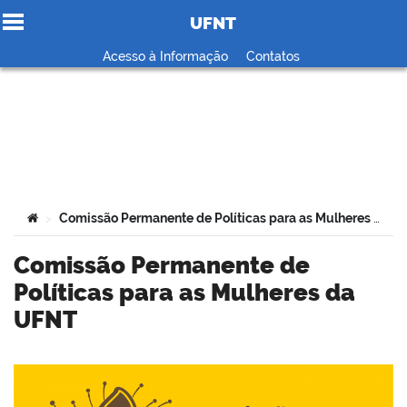
UFNT
Ir para o conteúdo
Acesso à Informação
Contatos
no portal
Você está aqui:
Comissão Permanente de Políticas para as Mulheres da UFNT
>
Comissão Permanente de
Políticas para as Mulheres da
UFNT