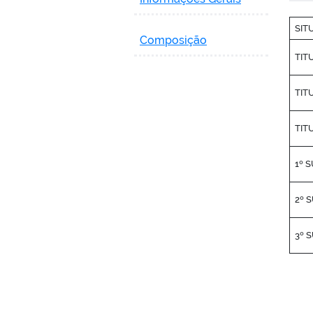
SIT
Composição
TIT
TIT
TIT
1º 
2º 
3º 