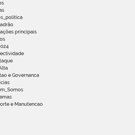
os
as
s_politica
Padrão
ações principais
ços
2024
ectividade
staque
Alta
stao e Governanca
icias
em_Somos
temas
porte e Manutencao