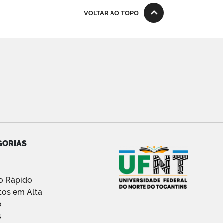
VOLTAR AO TOPO
GORIAS
o Rápido
tos em Alta
o
s