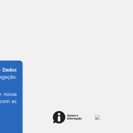
e Dados
egação,
e nossa
 com as