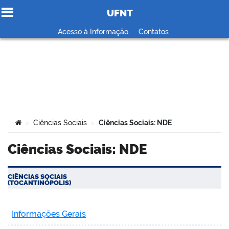
UFNT
Ir para o conteúdo
Acesso à Informação
Contatos
no portal
Você está aqui:
Ciências Sociais
Ciências Sociais: NDE
>
>
Ciências Sociais: NDE
CIÊNCIAS SOCIAIS
(TOCANTINÓPOLIS)
Informações Gerais