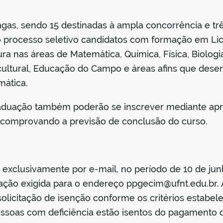
agas, sendo 15 destinadas à ampla concorrência e tr
 do processo seletivo candidatos com formação em Li
a nas áreas de Matemática, Química, Física, Biologia
rcultural, Educação do Campo e áreas afins que de
mática.
raduação também poderão se inscrever mediante ap
or comprovando a previsão de conclusão do curso.
s exclusivamente por e-mail, no período de 10 de ju
ão exigida para o endereço ppgecim@ufnt.edu.br. A
solicitação de isenção conforme os critérios estabele
pessoas com deficiência estão isentos do pagamento 