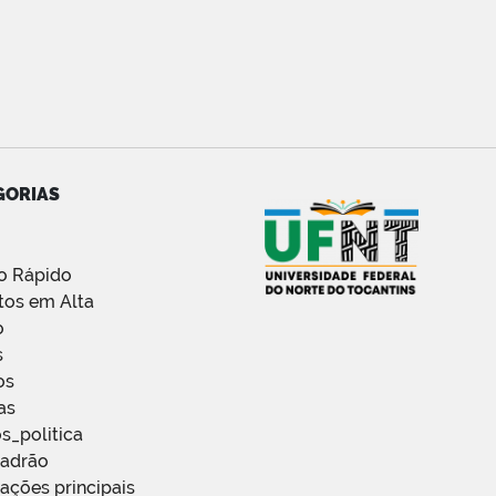
GORIAS
o Rápido
tos em Alta
o
s
os
as
s_politica
Padrão
ações principais