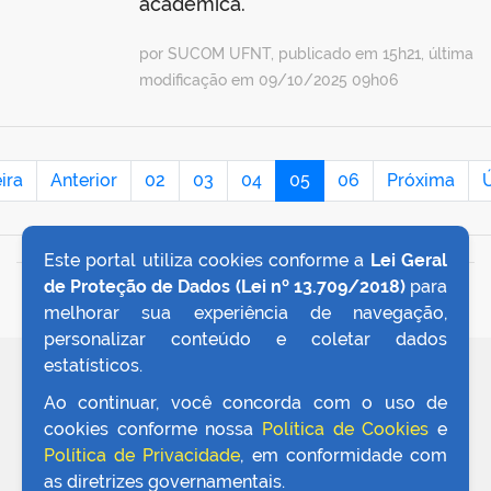
acadêmica.
por SUCOM UFNT, publicado em 15h21, última
modificação em 09/10/2025 09h06
ira
Anterior
02
03
04
05
06
Próxima
Ú
Este portal utiliza cookies conforme a
Lei Geral
de Proteção de Dados (Lei nº 13.709/2018)
para
VOLTAR AO TOPO
melhorar sua experiência de navegação,
personalizar conteúdo e coletar dados
estatísticos.
REDES SOCIAIS
Ao continuar, você concorda com o uso de
cookies conforme nossa
Política de Cookies
e
Política de Privacidade
, em conformidade com
as diretrizes governamentais.