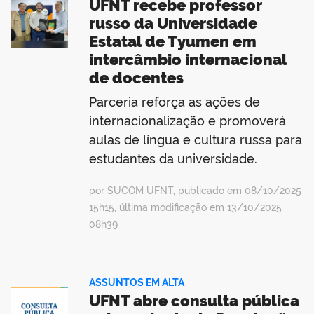
UFNT recebe professor
russo da Universidade
Estatal de Tyumen em
intercâmbio internacional
no portal
de docentes
Parceria reforça as ações de
internacionalização e promoverá
aulas de língua e cultura russa para
estudantes da universidade.
por SUCOM UFNT, publicado em 08/10/2025
15h15, última modificação em 13/10/2025
08h39
ASSUNTOS EM ALTA
UFNT abre consulta pública