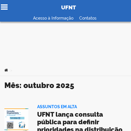
UFNT
Ir para o conteúdo
Acesso à Informação
Contatos
no portal
Você está aqui:
>
Mês:
outubro 2025
ASSUNTOS EM ALTA
UFNT lança consulta
pública para definir
prioridades na distribuição