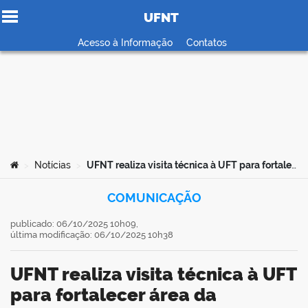
UFNT
Ir para o conteúdo
Acesso à Informação
Contatos
no portal
Você está aqui:
Notícias
UFNT realiza visita técnica à UFT para fortalecer área da comunicação institucional
>
>
COMUNICAÇÃO
publicado: 06/10/2025 10h09,
última modificação: 06/10/2025 10h38
UFNT realiza visita técnica à UFT
para fortalecer área da