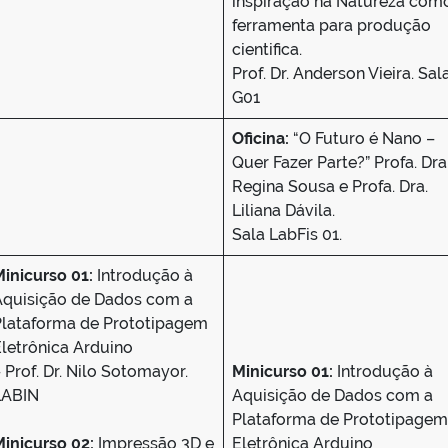
inspiração na Natureza com
ferramenta para produção
cientifica.
Prof. Dr. Anderson Vieira. Sal
G01
Oficina:
“O Futuro é Nano –
Quer Fazer Parte?” Profa. Dra
Regina Sousa e Profa. Dra.
Liliana Dávila.
Sala LabFis 01.
Minicurso 01:
Introdução à
Aquisição de Dados com a
Plataforma de Prototipagem
letrônica Arduino
 Prof. Dr. Nilo Sotomayor.
Minicurso 01:
Introdução à
LABIN
Aquisição de Dados com a
Plataforma de Prototipagem
Minicurso 02:
Impressão 3D e
Eletrônica Arduino