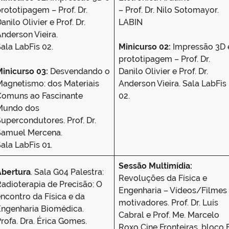
rototipagem – Prof. Dr.
– Prof. Dr. Nilo Sotomayor.
anilo Olivier e Prof. Dr.
LABIN
nderson Vieira.
ala LabFis 02.
Minicurso 02:
Impressão 3D 
prototipagem – Prof. Dr.
inicurso 03:
Desvendando o
Danilo Olivier e Prof. Dr.
Magnetismo: dos Materiais
Anderson Vieira. Sala LabFis
Comuns ao Fascinante
02.
Mundo dos
upercondutores. Prof. Dr.
Samuel Mercena.
ala LabFis 01.
Sessão Multimídia:
Abertura
. Sala G04 Palestra:
Revoluções da Física e
adioterapia de Precisão: O
Engenharia – Vídeos/Filmes
ncontro da Física e da
motivadores. Prof. Dr. Luís
Engenharia Biomédica.
Cabral e Prof. Me. Marcelo
rofa. Dra. Érica Gomes.
Roxo Cine Fronteiras, bloco 