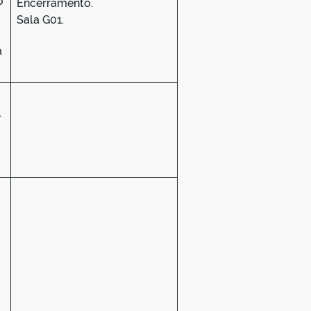
o
Encerramento.
Sala G01.
a
.