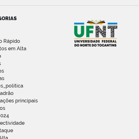
GORIAS
o Rápido
tos em Alta
o
s
os
as
s_politica
Padrão
ações principais
ços
2024
ectividade
staque
Alta