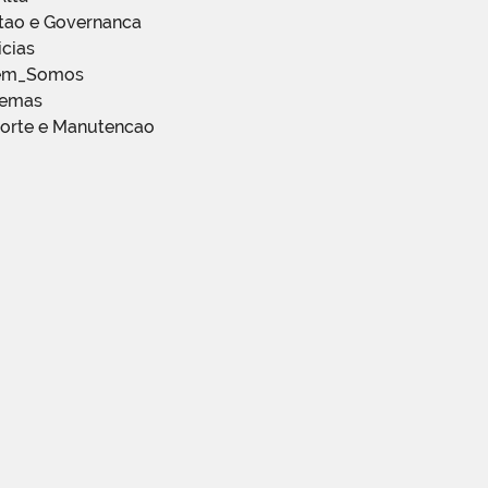
stao e Governanca
icias
em_Somos
temas
porte e Manutencao