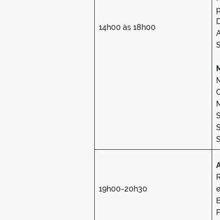
p
D
14h00 às 18h00
A
S
M
S
S
R
19h00-20h30
e
P