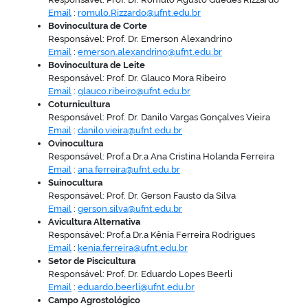
Email
:
romulo.Rizzardo@ufnt.edu.br
Bovinocultura de Corte
Responsável: Prof. Dr. Emerson Alexandrino
Email
:
emerson.alexandrino@ufnt.edu.br
Bovinocultura de Leite
no portal
Responsável: Prof. Dr. Glauco Mora Ribeiro
Email
:
glauco.ribeiro@ufnt.edu.br
Coturnicultura
Responsável: Prof. Dr. Danilo Vargas Gonçalves Vieira
Email
:
danilo.vieira@ufnt.edu.br
Ovinocultura
Responsável: Prof.a Dr.a Ana Cristina Holanda Ferreira
Email
:
ana.ferreira@ufnt.edu.br
Suinocultura
Responsável: Prof. Dr. Gerson Fausto da Silva
Email
:
gerson.silva@ufnt.edu.br
Avicultura Alternativa
Responsável: Prof.a Dr.a Kênia Ferreira Rodrigues
Email
:
kenia.ferreira@ufnt.edu.br
Setor de Piscicultura
Responsável: Prof. Dr. Eduardo Lopes Beerli
Email
:
eduardo.beerli@ufnt.edu.br
Campo Agrostológico