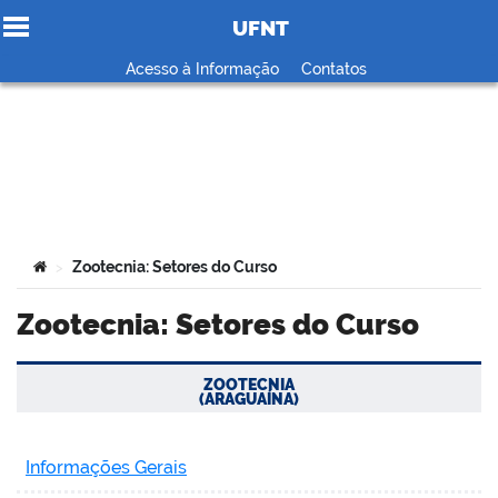
UFNT
Ir para o conteúdo
Acesso à Informação
Contatos
no portal
Você está aqui:
Zootecnia: Setores do Curso
>
Zootecnia: Setores do Curso
ZOOTECNIA
(ARAGUAÍNA)
Informações Gerais