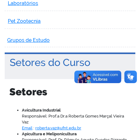
Laboratórios
Pet Zootecnia
Grupos de Estudo
Setores do Curso
Setores
Avicultura Industrial
Responsável: Prof.a Dr.a Roberta Gomes Marçal Vieira
Vaz
Email
:
roberta.vaz@ufnt.edu.br
Apicultura e Meliponicultura
Responsável: Prof. Dr. Rômulo Agusto Guedes Rizzardo