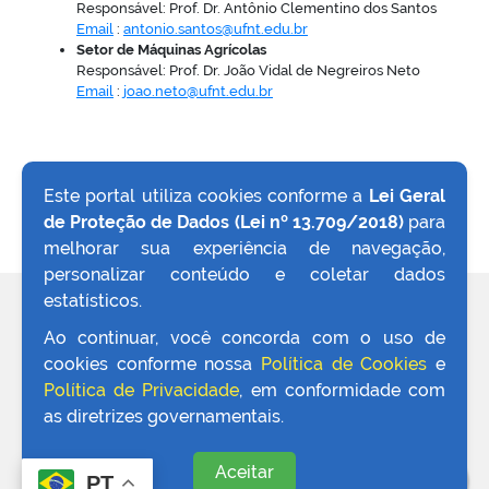
Responsável: Prof. Dr. Antônio Clementino dos Santos
Email
:
antonio.santos@ufnt.edu.br
Setor de Máquinas Agrícolas
Responsável: Prof. Dr. João Vidal de Negreiros Neto
Email
:
joao.neto@ufnt.edu.br
Este portal utiliza cookies conforme a
Lei Geral
de Proteção de Dados (Lei nº 13.709/2018)
para
VOLTAR AO TOPO
melhorar sua experiência de navegação,
personalizar conteúdo e coletar dados
estatísticos.
REDES SOCIAIS
Ao continuar, você concorda com o uso de
cookies conforme nossa
Política de Cookies
e
Política de Privacidade
, em conformidade com
as diretrizes governamentais.
Aceitar
PT