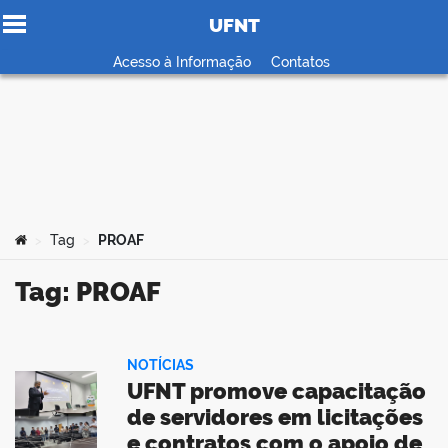
UFNT
Ir para o conteúdo
Acesso à Informação
Contatos
no portal
Você está aqui:
Tag
PROAF
>
>
Tag: PROAF
NOTÍCIAS
UFNT promove capacitação
de servidores em licitações
e contratos com o apoio de