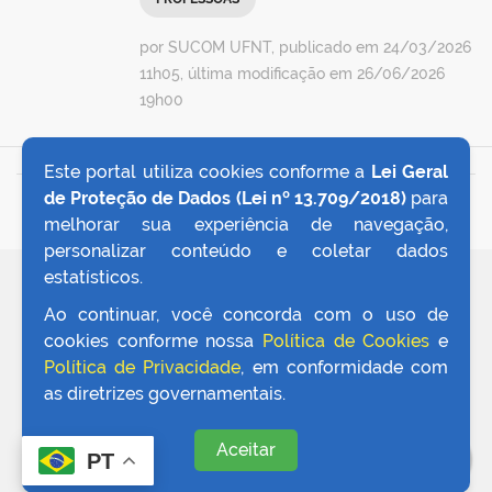
por SUCOM UFNT, publicado em 24/03/2026
11h05, última modificação em 26/06/2026
19h00
Este portal utiliza cookies conforme a
Lei Geral
de Proteção de Dados (Lei nº 13.709/2018)
para
VOLTAR AO TOPO
melhorar sua experiência de navegação,
personalizar conteúdo e coletar dados
estatísticos.
REDES SOCIAIS
Ao continuar, você concorda com o uso de
cookies conforme nossa
Política de Cookies
e
Política de Privacidade
, em conformidade com
as diretrizes governamentais.
Aceitar
PT