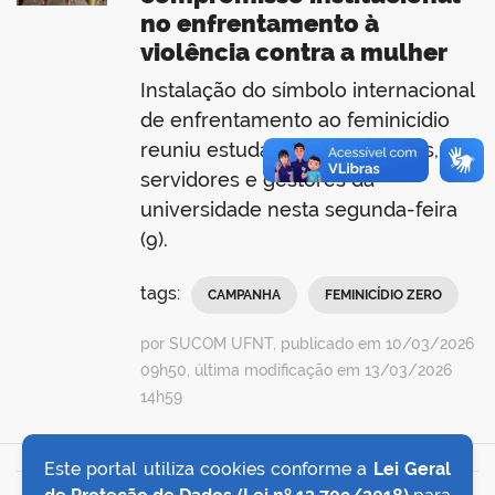
no enfrentamento à
violência contra a mulher
Instalação do símbolo internacional
de enfrentamento ao feminicídio
reuniu estudantes, professores,
servidores e gestores da
universidade nesta segunda-feira
(9).
tags:
CAMPANHA
FEMINICÍDIO ZERO
por SUCOM UFNT, publicado em 10/03/2026
09h50, última modificação em 13/03/2026
14h59
Este portal utiliza cookies conforme a
Lei Geral