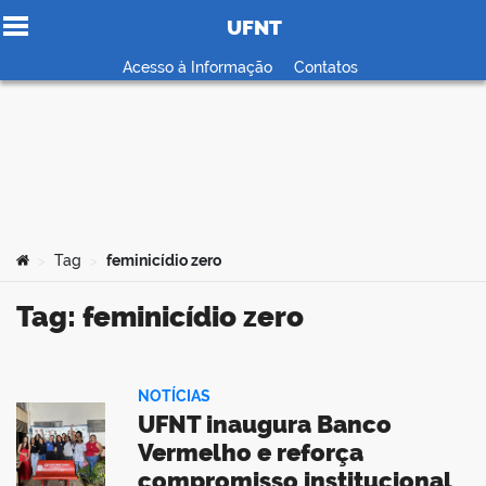
UFNT
Ir para o conteúdo
Acesso à Informação
Contatos
no portal
Você está aqui:
Tag
feminicídio zero
>
>
Tag: feminicídio zero
NOTÍCIAS
UFNT inaugura Banco
Vermelho e reforça
compromisso institucional