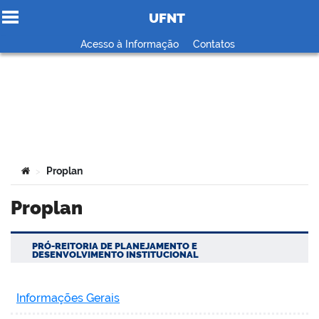
UFNT
Ir para o conteúdo
Acesso à Informação
Contatos
no portal
Você está aqui:
Proplan
>
Proplan
PRÓ-REITORIA DE PLANEJAMENTO E
DESENVOLVIMENTO INSTITUCIONAL
Informações Gerais