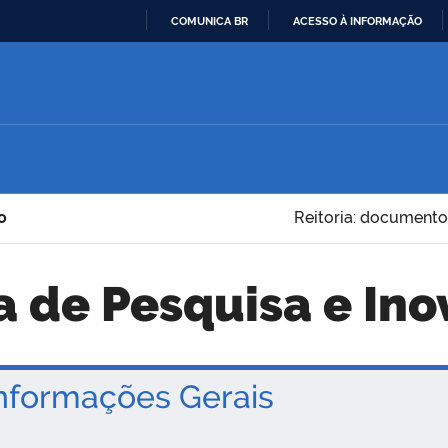
COMUNICA BR
ACESSO À INFORMAÇÃO
IR
PARA
O
CONTEÚDO
o
Reitoria: documento
ria de Pesquisa e In
nformações Gerais