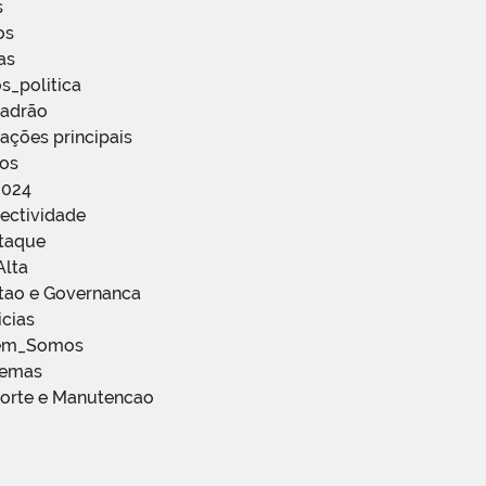
s
os
as
s_politica
Padrão
ações principais
ços
2024
ectividade
staque
Alta
stao e Governanca
icias
em_Somos
temas
porte e Manutencao