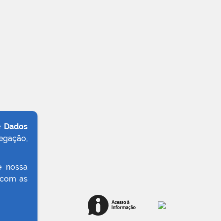
e Dados
egação,
e nossa
 com as