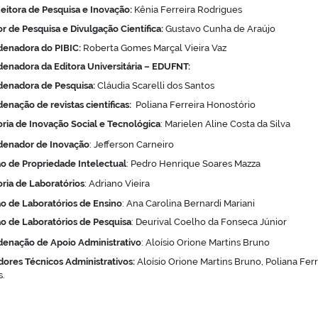
eitora de Pesquisa e Inovação:
Kênia Ferreira Rodrigues
or de Pesquisa e Divulgação Científica:
Gustavo Cunha de Araújo
denadora do PIBIC:
Roberta Gomes Marçal Vieira Vaz
enadora da Editora Universitária – EDUFNT:
enadora de Pesquisa:
Cláudia Scarelli dos Santos
enação de revistas científicas:
Poliana Ferreira Honostório
oria de Inovação Social e Tecnológica
: Marielen Aline Costa da Silva
denador de Inovação
: Jefferson Carneiro
ão de Propriedade Intelectual
: Pedro Henrique Soares Mazza
oria de Laboratórios
: Adriano Vieira
ão de Laboratórios de Ensino
: Ana Carolina Bernardi Mariani
ão de Laboratórios de Pesquisa
: Deurival Coelho da Fonseca Júnior
enação de Apoio Administrativo
: Aloísio Orione Martins Bruno
dores Técnicos Administrativos:
Aloísio Orione Martins Bruno, Poliana Fer
s.