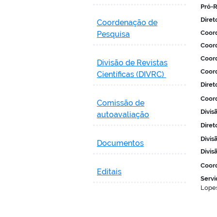
Pró-R
Diret
Coordenação de
Coor
Pesquisa
Coord
Coord
Divisão de Revistas
Coord
Científicas (DIVRC)
Diret
Coor
Comissão de
Divis
autoavaliação
Diret
Divis
Documentos
Divis
Coord
Editais
Servi
Lope