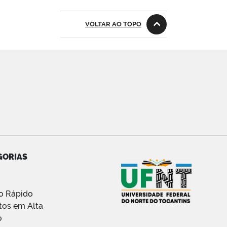
VOLTAR AO TOPO
GORIAS
o Rápido
tos em Alta
o