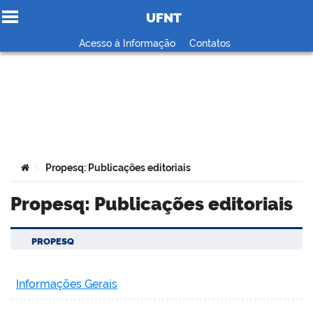
UFNT
Ir para o conteúdo
Acesso à Informação
Contatos
no portal
Você está aqui:
Propesq: Publicações editoriais
>
Propesq: Publicações editoriais
PROPESQ
Informações Gerais