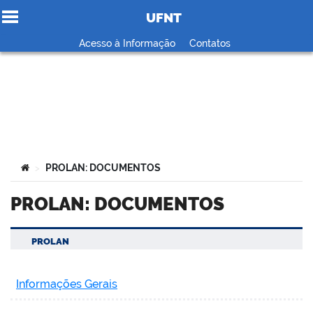
UFNT
Ir para o conteúdo
Acesso à Informação
Contatos
no portal
Você está aqui:
PROLAN: DOCUMENTOS
>
PROLAN: DOCUMENTOS
PROLAN
Informações Gerais