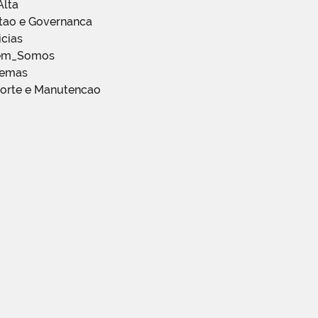
Alta
stao e Governanca
icias
em_Somos
temas
porte e Manutencao