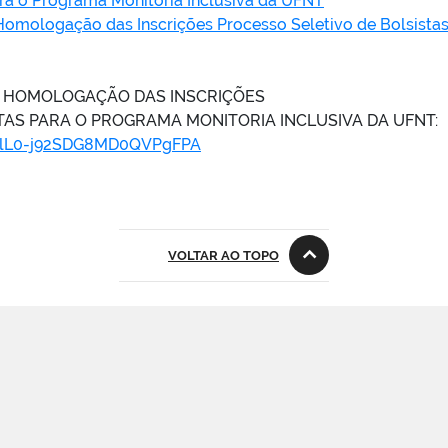
ara o Programa Monitoria Inclusiva da UFNT
mologação das Inscrições Processo Seletivo de Bolsistas
2 HOMOLOGAÇÃO DAS INSCRIÇÕES
TAS PARA O PROGRAMA MONITORIA INCLUSIVA DA UFNT:
s/KlL0-j92SDG8MD0QVPgFPA
VOLTAR AO TOPO