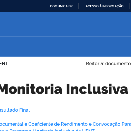
COMUNICA BR
ACESSO À INFORMAÇÃO
IR
PARA
O
CONTEÚDO
UFNT
Reitoria: documento
Monitoria Inclusiv
sultado Final
Documental e Coeficiente de Rendimento e Convocação Para