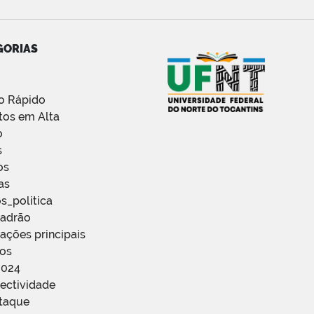
GORIAS
o Rápido
tos em Alta
o
s
os
as
s_politica
Padrão
ações principais
ços
2024
ectividade
staque