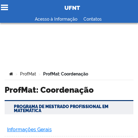
UFNT
Ir para o conteúdo
Acesso à Informação
Contatos
no portal
Você está aqui:
ProfMat
ProfMat: Coordenação
>
>
ProfMat: Coordenação
PROGRAMA DE MESTRADO PROFISSIONAL EM
MATEMÁTICA
Informações Gerais