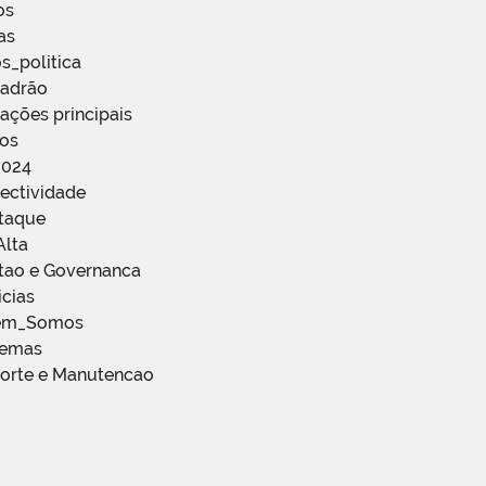
os
as
s_politica
Padrão
ações principais
ços
2024
ectividade
staque
Alta
stao e Governanca
icias
em_Somos
temas
porte e Manutencao