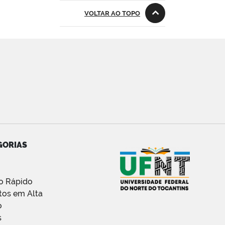
VOLTAR AO TOPO
GORIAS
o Rápido
tos em Alta
o
s