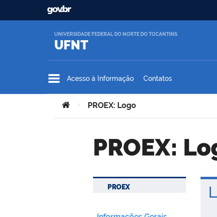
Ir para o conteúdo
UNIVERSIDADE FEDERAL DO NORTE DO TOCANTINS
UFNT
Acesso à Informação
Contatos
Você está aqui:
>
PROEX: Logo
PROEX: Lo
PROEX
L
Informações Gerais