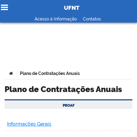
UFNT
Ir para o conteúdo
Acesso à Informação
Contatos
no portal
Você está aqui:
Plano de Contratações Anuais
>
Plano de Contratações Anuais
PROAF
Informações Gerais