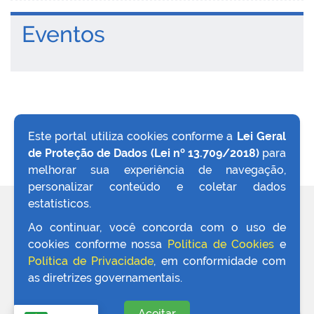
Eventos
Este portal utiliza cookies conforme a
Lei Geral
de Proteção de Dados (Lei nº 13.709/2018)
para
VOLTAR AO TOPO
melhorar sua experiência de navegação,
personalizar conteúdo e coletar dados
estatísticos.
REDES SOCIAIS
Ao continuar, você concorda com o uso de
cookies conforme nossa
Política de Cookies
e
Política de Privacidade
, em conformidade com
as diretrizes governamentais.
Aceitar