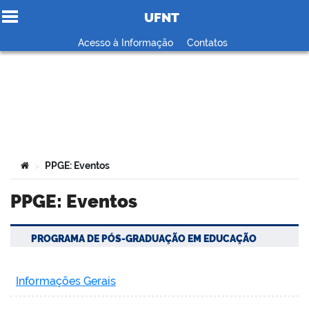
UFNT
Ir para o conteúdo
Acesso à Informação
Contatos
no portal
Você está aqui:
PPGE: Eventos
>
PPGE: Eventos
PROGRAMA DE PÓS-GRADUAÇÃO EM EDUCAÇÃO
Informações Gerais