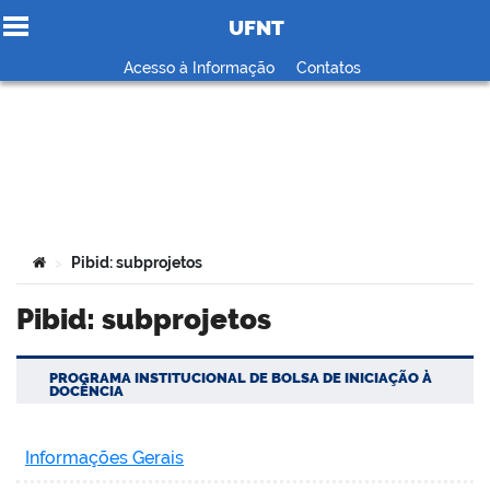
UFNT
Ir para o conteúdo
Acesso à Informação
Contatos
no portal
Você está aqui:
Pibid: subprojetos
>
Pibid: subprojetos
PROGRAMA INSTITUCIONAL DE BOLSA DE INICIAÇÃO À
DOCÊNCIA
Informações Gerais