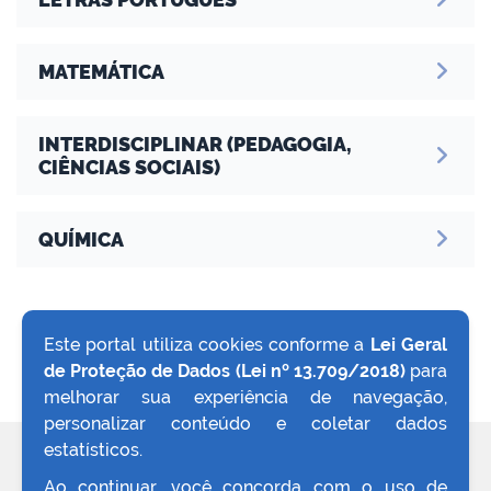
MATEMÁTICA
no portal
INTERDISCIPLINAR (PEDAGOGIA,
CIÊNCIAS SOCIAIS)
QUÍMICA
Este portal utiliza cookies conforme a
Lei Geral
de Proteção de Dados (Lei nº 13.709/2018)
para
VOLTAR AO TOPO
melhorar sua experiência de navegação,
personalizar conteúdo e coletar dados
estatísticos.
REDES SOCIAIS
Ao continuar, você concorda com o uso de