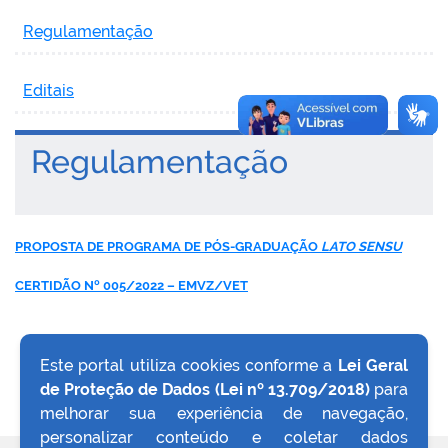
Regulamentação
Editais
Regulamentação
PROPOSTA DE PROGRAMA DE PÓS-GRADUAÇÃO
LATO SENSU
CERTIDÃO Nº 005/2022 – EMVZ/VET
Este portal utiliza cookies conforme a
Lei Geral
de Proteção de Dados (Lei nº 13.709/2018)
para
VOLTAR AO TOPO
melhorar sua experiência de navegação,
personalizar conteúdo e coletar dados