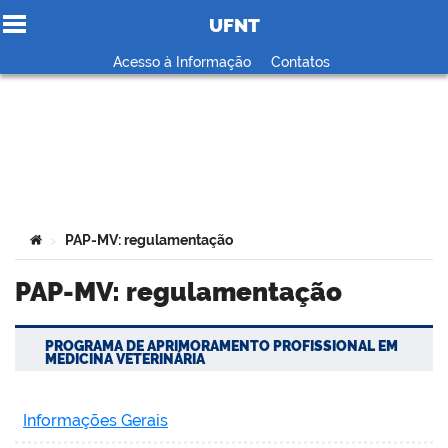
UFNT
Ir para o conteúdo
Acesso à Informação
Contatos
no portal
Você está aqui:
PAP-MV: regulamentação
>
PAP-MV: regulamentação
PROGRAMA DE APRIMORAMENTO PROFISSIONAL EM
MEDICINA VETERINÁRIA
Informações Gerais