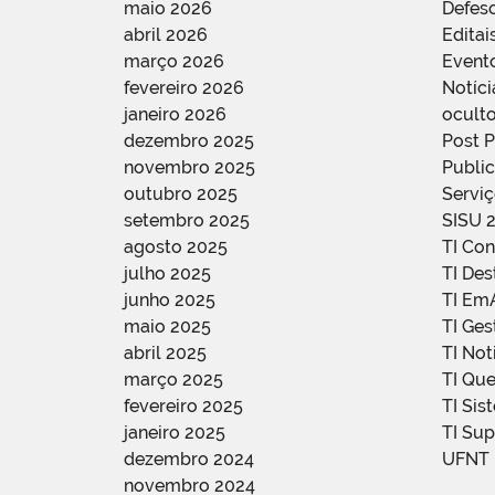
maio 2026
Defes
abril 2026
Editai
março 2026
Event
fevereiro 2026
Notíci
janeiro 2026
oculto
dezembro 2025
Post 
novembro 2025
Public
outubro 2025
Servi
setembro 2025
SISU 
agosto 2025
TI Con
julho 2025
TI De
junho 2025
TI Em
maio 2025
TI Ge
abril 2025
TI Not
março 2025
TI Qu
fevereiro 2025
TI Sis
janeiro 2025
TI Su
dezembro 2024
UFNT
novembro 2024