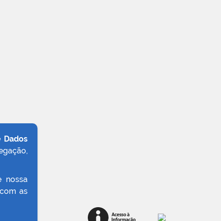
e Dados
egação,
e nossa
 com as