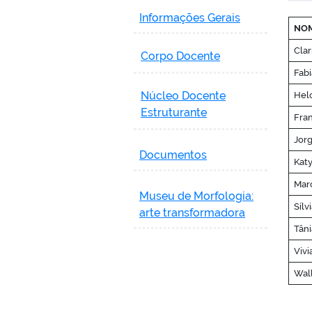
Informações Gerais
NOM
Clar
Corpo Docente
Fabi
Núcleo Docente
Helc
Estruturante
Fran
Jorg
Documentos
Kat
Marc
Museu de Morfologia:
Sílv
arte transformadora
Tâni
Viv
Wall