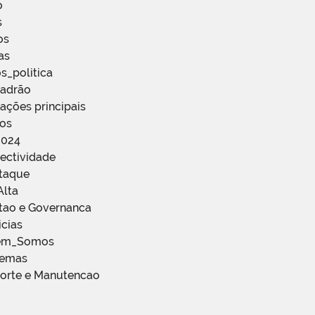
o
s
os
as
s_politica
Padrão
ações principais
ços
2024
ectividade
staque
Alta
stao e Governanca
icias
em_Somos
temas
porte e Manutencao