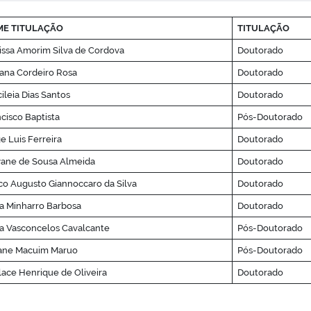
E TITULAÇÃO
TITULAÇÃO
issa Amorim Silva de Cordova
Doutorado
ana Cordeiro Rosa
Doutorado
ileia Dias Santos
Doutorado
cisco Baptista
Pós-Doutorado
e Luis Ferreira
Doutorado
yane de Sousa Almeida
Doutorado
o Augusto Giannoccaro da Silva
Doutorado
ia Minharro Barbosa
Doutorado
a Vasconcelos Cavalcante
Pós-Doutorado
iane Macuim Maruo
Pós-Doutorado
ace Henrique de Oliveira
Doutorado