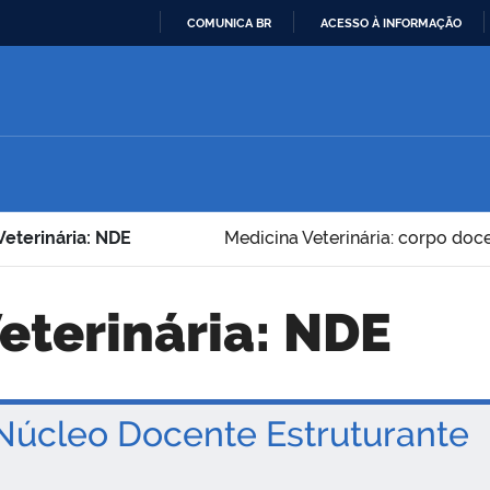
COMUNICA BR
ACESSO À INFORMAÇÃO
IR
PARA
O
CONTEÚDO
Veterinária: NDE
Medicina Veterinária: corpo doc
Veterinária: NDE
úcleo Docente Estruturante