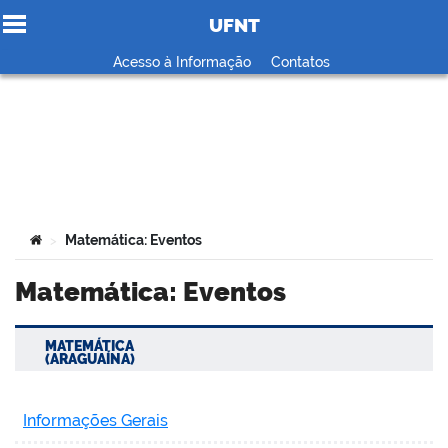
UFNT
Ir para o conteúdo
Acesso à Informação
Contatos
no portal
Você está aqui:
Matemática: Eventos
>
Matemática: Eventos
MATEMÁTICA
(ARAGUAÍNA)
Informações Gerais