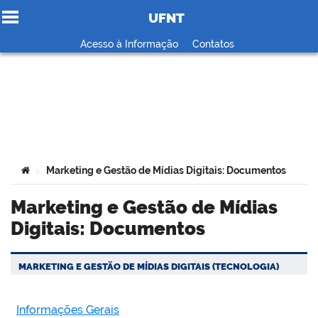
UFNT
Ir para o conteúdo
Acesso à Informação
Contatos
no portal
Você está aqui:
Marketing e Gestão de Mídias Digitais: Documentos
>
Marketing e Gestão de Mídias
Digitais: Documentos
MARKETING E GESTÃO DE MÍDIAS DIGITAIS (TECNOLOGIA)
Informações Gerais