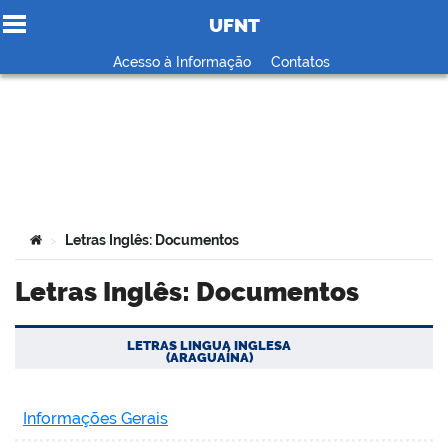
UFNT
Ir para o conteúdo
Acesso à Informação
Contatos
no portal
Você está aqui:
Letras Inglês: Documentos
>
Letras Inglês: Documentos
LETRAS LINGUA INGLESA
(ARAGUAÍNA)
Informações Gerais