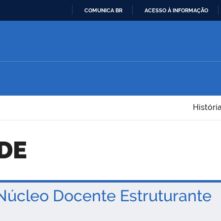
COMUNICA BR
ACESSO À INFORMAÇÃO
IR
PARA
O
CONTEÚDO
Históri
NDE
úcleo Docente Estruturante