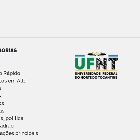
GORIAS
o Rápido
tos em Alta
o
s
os
as
s_politica
Padrão
ações principais