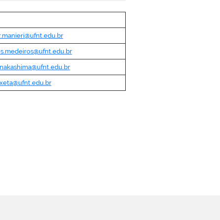
.manieri@ufnt.edu.br
es.medeiros@ufnt.edu.br
.nakashima@ufnt.edu.br
ixeta@ufnt.edu.br