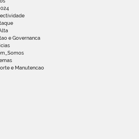
ços
2024
ectividade
staque
Alta
stao e Governanca
icias
em_Somos
temas
porte e Manutencao