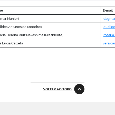
me
E-mail
mar Manieri
dagmar
lides Antunes de Medeiros
euclid
ria Helena Ruiz Nakashima (Presidente)
rosaria
 Lúcia Caixeta
vera.ca
VOLTAR AO TOPO