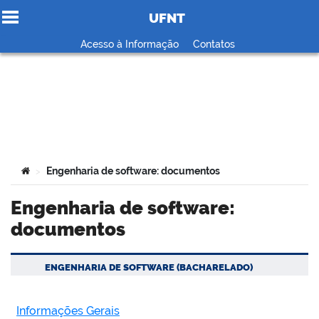
UFNT
Ir para o conteúdo
Acesso à Informação
Contatos
no portal
Você está aqui:
Engenharia de software: documentos
>
Engenharia de software:
documentos
ENGENHARIA DE SOFTWARE (BACHARELADO)
Informações Gerais