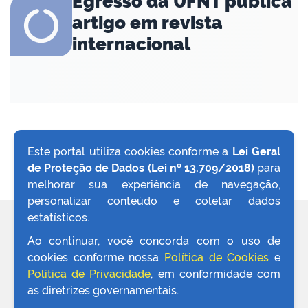
Egresso da UFNT publica
artigo em revista
internacional
Este portal utiliza cookies conforme a
Lei Geral
de Proteção de Dados (Lei nº 13.709/2018)
para
VOLTAR AO TOPO
melhorar sua experiência de navegação,
personalizar conteúdo e coletar dados
estatísticos.
REDES SOCIAIS
Ao continuar, você concorda com o uso de
cookies conforme nossa
Política de Cookies
e
Política de Privacidade
, em conformidade com
as diretrizes governamentais.