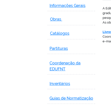
Informações Gerais
A Edi
gradu
pesqu
Obras
As ob
Livros
Catálogos
Coord
e-mai
Partituras
Coordenação da
EDUFNT
Inventários
Guias de Normatização