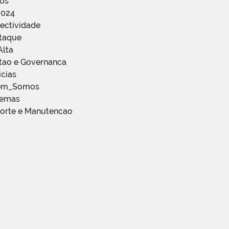
ços
2024
ectividade
staque
Alta
stao e Governanca
icias
em_Somos
temas
porte e Manutencao