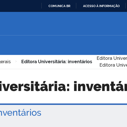
COMUNICA BR
ACESSO À INFORMAÇÃO
IR
PARA
O
CONTEÚDO
Editora Univer
gerais
>
Editora Universitária: inventários
Editora Unive
iversitária: inventá
ventários