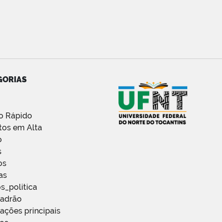
GORIAS
o Rápido
tos em Alta
o
s
os
as
s_politica
Padrão
ações principais