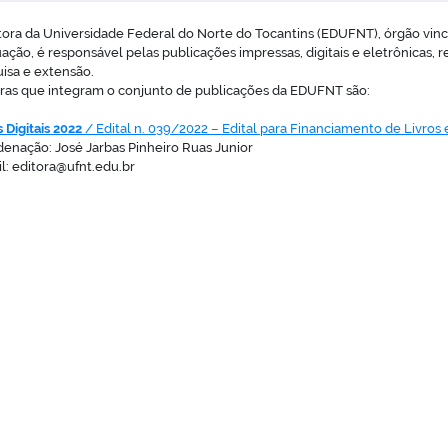
tora da Universidade Federal do Norte do Tocantins (EDUFNT), órgão vincu
ação, é responsável pelas publicações impressas, digitais e eletrônicas, r
isa e extensão.
ras que integram o conjunto de publicações da EDUFNT são:
 Digitais
2022
/ Edital n. 039/2022 – Edital para Financiamento de Livros
enação: José Jarbas Pinheiro Ruas Junior
l: editora@ufnt.edu.br