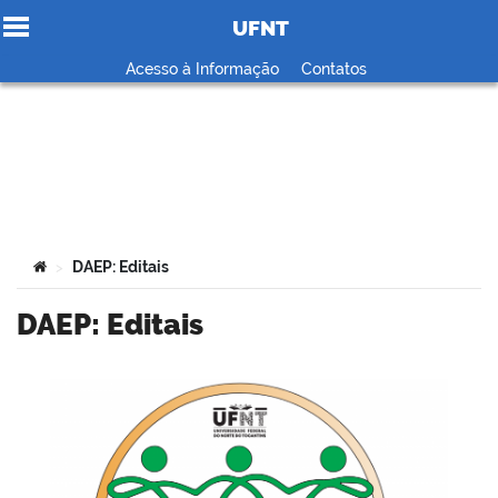
UFNT
Ir para o conteúdo
Acesso à Informação
Contatos
no portal
Você está aqui:
DAEP: Editais
>
DAEP: Editais