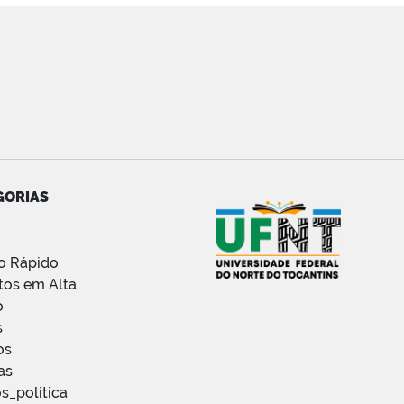
GORIAS
o Rápido
tos em Alta
o
s
os
as
s_politica