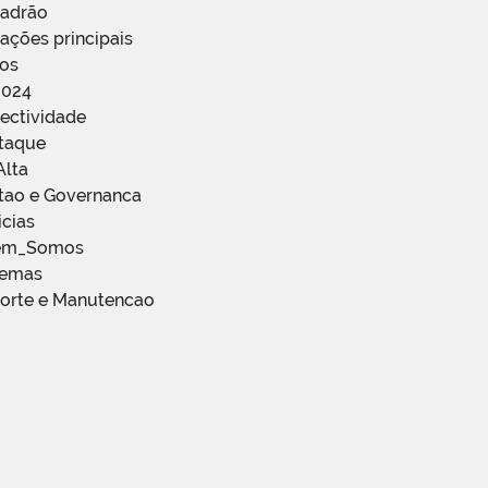
Padrão
ações principais
ços
2024
ectividade
staque
Alta
stao e Governanca
icias
em_Somos
temas
porte e Manutencao