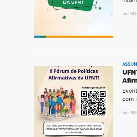
por SU
ASSUN
UFNT
Afir
Event
com i
por SU