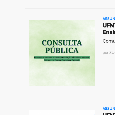
ASSUN
UFNT
Ensi
Comun
por SU
ASSUN