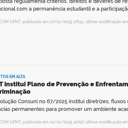
posta regulamenta critérios, direitos e deveres de 
tucional com a permanência estudantil e a particip
COM UFNT, publicado em 07/10/2025 17h31, última modificação em
TOS EM ALTA
 institui Plano de Prevenção e Enfrentam
riminação
olução Consuni no 67/2025 institui diretrizes, fluxo
ncias permanentes para promover um ambiente acad
COM UFNT, publicado em 01/10/2025 10h27, última modificação e