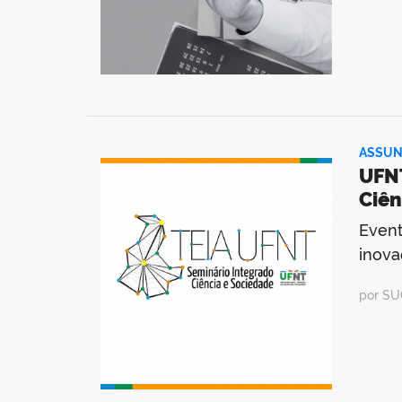
ASSUN
UFNT
Ciên
Event
inova
por SU