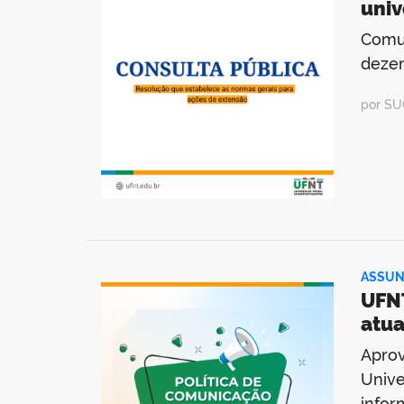
univ
Comun
deze
por SU
ASSUN
UFNT
atua
Aprov
Unive
infor