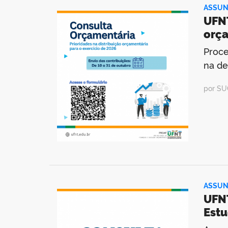
ASSUN
UFNT
orça
Proce
na de
por SU
ASSUN
UFNT
Estu