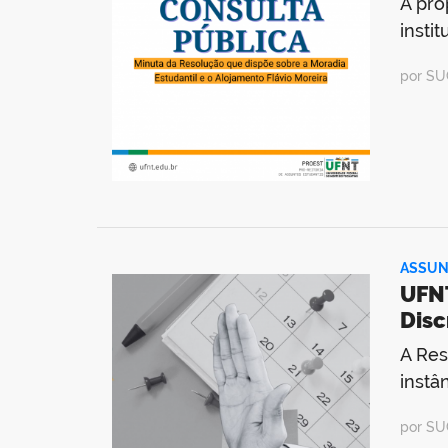
A pro
insti
por SU
ASSUN
UFNT
Disc
A Res
instâ
por SU