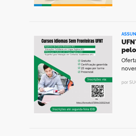
ASSUN
UFNT
pelo
Ofert
novem
por SU