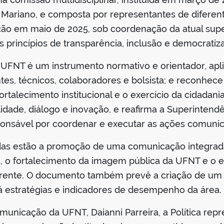
Mariano, e composta por representantes de diferent
ção em maio de 2025, sob coordenação da atual super
os princípios de transparência, inclusão e democrati
 UFNT é um instrumento normativo e orientador, apl
entes, técnicos, colaboradores e bolsista; e reconh
rtalecimento institucional e o exercício da cidadania
lidade, diálogo e inovação, e reafirma a Superinte
nsável por coordenar e executar as ações comunica
cidas estão a promoção de uma comunicação integrad
a, o fortalecimento da imagem pública da UFNT e o 
rente. O documento também prevê a criação de um pl
 estratégias e indicadores de desempenho da área.
municação da UFNT, Daianni Parreira, a Política re