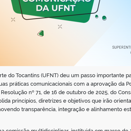
rte do Tocantins (UFNT) deu um passo importante pa
 suas práticas comunicacionais com a aprovação da P
la Resolução nº 71, de 16 de outubro de 2025, do Cons
ida princípios, diretrizes e objetivos que irão orie
ovendo transparência, integração e alinhamento est
uma comissão multidisciplinar, instituída em março d