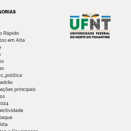
GORIAS
o Rápido
tos em Alta
o
s
os
as
s_politica
Padrão
ações principais
ços
2024
ectividade
staque
Alta