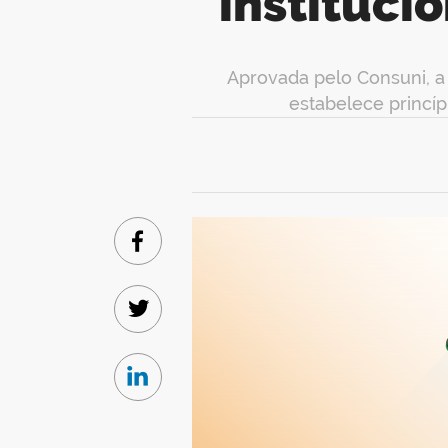
instituci
Aprovada pelo Consuni, a 
estabelece princíp
Facebook
Twitter
Linkedin