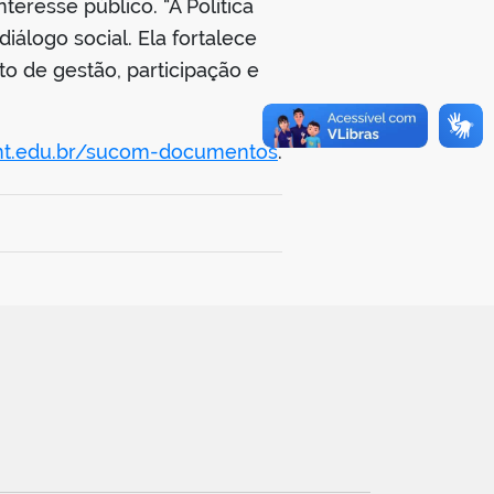
eresse público. “A Política
álogo social. Ela fortalece
o de gestão, participação e
fnt.edu.br/sucom-documentos
.