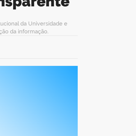
ansparente
tucional da Universidade e
ação da informação.