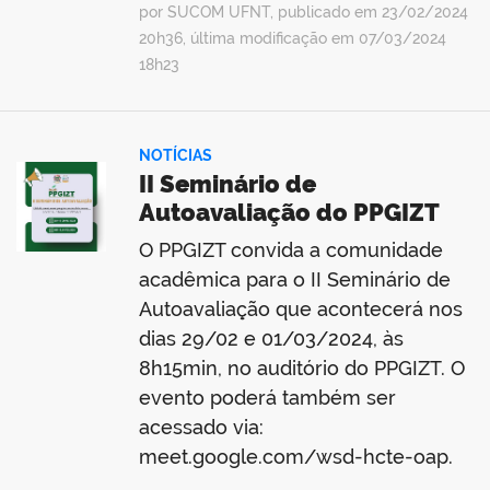
por SUCOM UFNT, publicado em 23/02/2024
20h36, última modificação em 07/03/2024
18h23
no portal
NOTÍCIAS
II Seminário de
Autoavaliação do PPGIZT
O PPGIZT convida a comunidade
acadêmica para o II Seminário de
Autoavaliação que acontecerá nos
dias 29/02 e 01/03/2024, às
8h15min, no auditório do PPGIZT. O
evento poderá também ser
acessado via:
meet.google.com/wsd-hcte-oap.