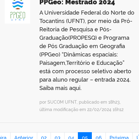
PPGeo: Mestrado 2024
A Universidade Federal do Norte do
Tocantins (UFNT), por meio da Pró-
Reitoria de Pesquisa e Pós-
Graduação(PROPESQ) e Programa
de Pós Graduação em Geografia
(PPGeo) “Dinâmicas espaciais:
Paisagem,Território e Educação”
está com processo seletivo aberto
para aluno regular – entrada 2024.
Saiba mais aqui.
por SUCOM UFNT, publicado em 18h23,
última modificação em 22/02/2024 16h12
ira
Anterior
02
03
04
05
06
Próxima
Ú