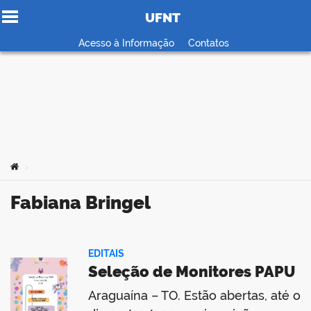
UFNT
Ir para o conteúdo
Acesso à Informação
Contatos
no portal
Você está aqui:
>
Fabiana Bringel
EDITAIS
Seleção de Monitores PAPU
Araguaína – TO. Estão abertas, até o