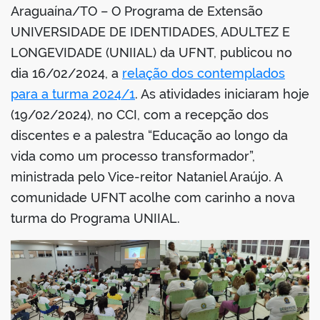
Araguaína/TO – O Programa de Extensão
book
UNIVERSIDADE DE IDENTIDADES, ADULTEZ E
LONGEVIDADE (UNIIAL) da UFNT, publicou no
dia 16/02/2024, a
relação dos contemplados
er
para a turma 2024/1
. As atividades iniciaram hoje
(19/02/2024), no CCI, com a recepção dos
din
discentes e a palestra “Educação ao longo da
vida como um processo transformador”,
ministrada pelo Vice-reitor Nataniel Araújo. A
comunidade UFNT acolhe com carinho a nova
turma do Programa UNIIAL.