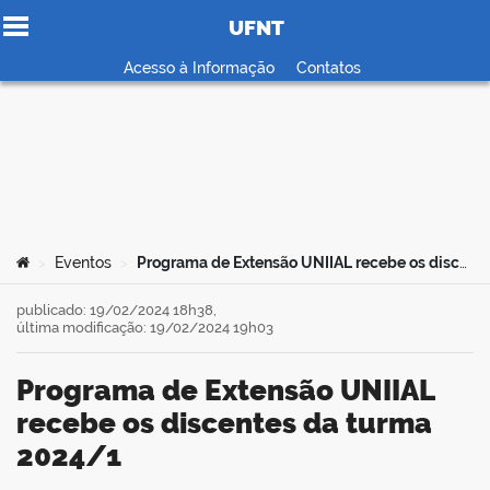
UFNT
Ir para o conteúdo
Acesso à Informação
Contatos
no portal
Você está aqui:
Eventos
Programa de Extensão UNIIAL recebe os discentes da turma 2024/1
>
>
publicado: 19/02/2024 18h38,
última modificação: 19/02/2024 19h03
Programa de Extensão UNIIAL
recebe os discentes da turma
2024/1