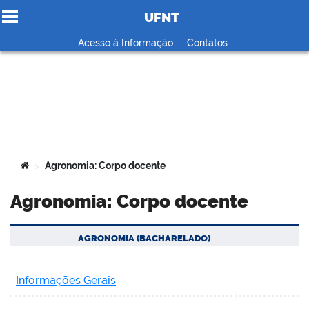
UFNT
Ir para o conteúdo
Acesso à Informação
Contatos
no portal
Você está aqui:
Agronomia: Corpo docente
>
Agronomia: Corpo docente
AGRONOMIA (BACHARELADO)
Informações Gerais