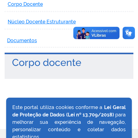
Corpo Docente
Núcleo Docente Estruturante
Documentos
Corpo docente
Este portal utiliza cookies conforme a
Lei Geral
de Proteção de Dados (Lei nº 13.709/2018)
para
VOLTAR AO TOPO
melhorar sua experiência de navegação,
personalizar conteúdo e coletar dados
estatísticos.