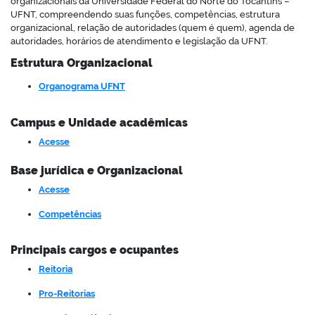
organizacionais da Universidade Federal do Norte do Tocantins –
UFNT, compreendendo suas funções, competências, estrutura
organizacional, relação de autoridades (quem é quem), agenda de
autoridades, horários de atendimento e legislação da UFNT.
Estrutura Organizacional
no portal
Organograma UFNT
Campus e Unidade acadêmicas
Acesse
Base jurídica e Organizacional
Acesse
Competências
Principais cargos e ocupantes
Reitoria
Pro-Reitorias