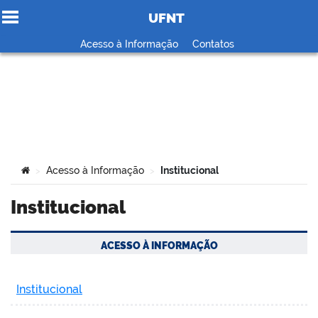
UFNT
Ir para o conteúdo
Acesso à Informação
Contatos
no portal
Você está aqui:
Acesso à Informação
Institucional
>
>
Institucional
ACESSO À INFORMAÇÃO
Institucional