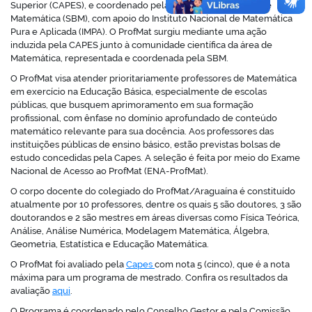
Superior (CAPES), e coordenado pela Sociedade Brasileira de
Matemática (SBM), com apoio do Instituto Nacional de Matemática
Pura e Aplicada (IMPA). O ProfMat surgiu mediante uma ação
induzida pela CAPES junto à comunidade científica da área de
Matemática, representada e coordenada pela SBM.
O ProfMat visa atender prioritariamente professores de Matemática
em exercício na Educação Básica, especialmente de escolas
públicas, que busquem aprimoramento em sua formação
profissional, com ênfase no domínio aprofundado de conteúdo
matemático relevante para sua docência. Aos professores das
instituições públicas de ensino básico, estão previstas bolsas de
estudo concedidas pela Capes. A seleção é feita por meio do Exame
Nacional de Acesso ao ProfMat (ENA-ProfMat).
O corpo docente do colegiado do ProfMat/Araguaína é constituído
atualmente por 10 professores, dentre os quais 5 são doutores, 3 são
doutorandos e 2 são mestres em áreas diversas como Física Teórica,
Análise, Análise Numérica, Modelagem Matemática, Álgebra,
Geometria, Estatística e Educação Matemática.
O ProfMat foi avaliado pela
Capes
com nota 5 (cinco), que é a nota
máxima para um programa de mestrado. Confira os resultados da
avaliação
aqui
.
O Programa é coordenado pelo Conselho Gestor e pela Comissão