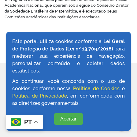
Acadêmica Nacional, que operam sob a égide do Conselho Diretor
da Sociedade Brasileira de Matemática, e é executado pelas
no portal
Comissões Acadêmicas das Instituições Associadas.
Este portal utiliza cookies conforme a
Lei Geral
de Proteção de Dados (Lei nº 13.709/2018)
para
VOLTAR AO TOPO
melhorar sua experiência de navegação,
personalizar conteúdo e coletar dados
estatísticos.
REDES SOCIAIS
Ao continuar, você concorda com o uso de
cookies conforme nossa
Política de Cookies
e
Política de Privacidade
, em conformidade com
as diretrizes governamentais.
Aceitar
PT