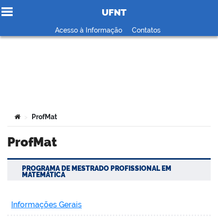
UFNT
Ir para o conteúdo
Acesso à Informação
Contatos
no portal
Você está aqui:
ProfMat
>
ProfMat
PROGRAMA DE MESTRADO PROFISSIONAL EM
MATEMÁTICA
Informações Gerais