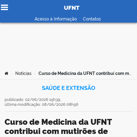
UFNT
Ir para o conteúdo
Acesso à Informação
Contatos
no portal
Você está aqui:
Notícias
Curso de Medicina da UFNT contribui com mutirões de saúde e fortalece integração entre ensino e atenção primária
>
>
SAÚDE E EXTENSÃO
publicado: 02/06/2026 15h39,
última modificação: 08/06/2026 08h56
Curso de Medicina da UFNT
contribui com mutirões de