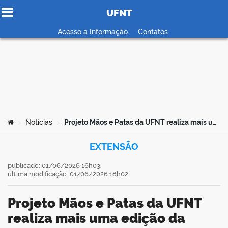
UFNT
Ir para o conteúdo
Acesso à Informação
Contatos
no portal
Você está aqui:
Notícias
Projeto Mãos e Patas da UFNT realiza mais uma edição da ADOTPET em Araguaína
>
>
EXTENSÃO
publicado: 01/06/2026 16h03,
última modificação: 01/06/2026 18h02
Projeto Mãos e Patas da UFNT
realiza mais uma edição da