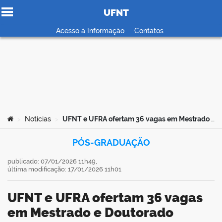
UFNT
Ir para o conteúdo
Acesso à Informação
Contatos
no portal
Você está aqui:
Notícias
UFNT e UFRA ofertam 36 vagas em Mestrado e Doutorado Integrado em Zootecnia nos Trópicos
>
>
PÓS-GRADUAÇÃO
publicado: 07/01/2026 11h49,
última modificação: 17/01/2026 11h01
UFNT e UFRA ofertam 36 vagas
em Mestrado e Doutorado