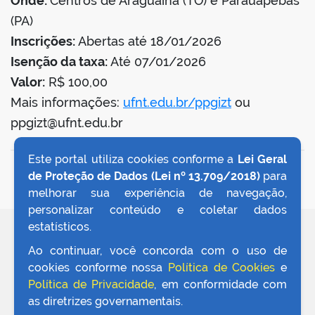
Onde:
Centros de Araguaína (TO) e Parauapebas
(PA)
Inscrições:
Abertas até 18/01/2026
Isenção da taxa:
Até 07/01/2026
Valor:
R$ 100,00
Mais informações:
ufnt.edu.br/ppgizt
ou
ppgizt@ufnt.edu.br
Este portal utiliza cookies conforme a
Lei Geral
VOLTAR AO TOPO
de Proteção de Dados (Lei nº 13.709/2018)
para
melhorar sua experiência de navegação,
personalizar conteúdo e coletar dados
estatísticos.
REDES SOCIAIS
Ao continuar, você concorda com o uso de
cookies conforme nossa
Política de Cookies
e
Política de Privacidade
, em conformidade com
as diretrizes governamentais.