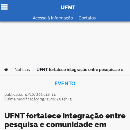
UFNT
Ir para o conteúdo
Acesso à Informação
Contatos
no portal
Você está aqui:
Notícias
UFNT fortalece integração entre pesquisa e comunidade em debate sobre extensão na pós-graduação durante IV TEIA
>
>
EVENTO
publicado: 31/10/2025 14h11,
última modificação: 05/11/2025 14h45
UFNT fortalece integração entre
pesquisa e comunidade em