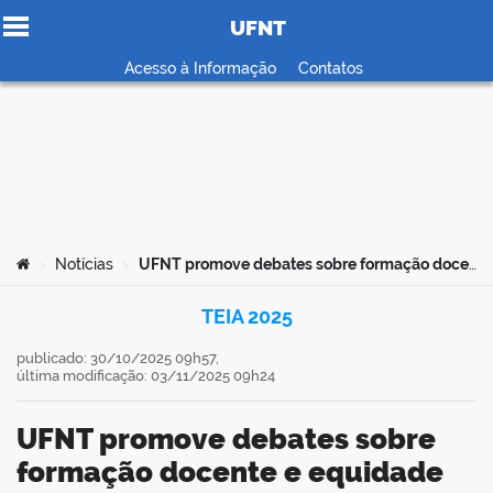
UFNT
Ir para o conteúdo
Acesso à Informação
Contatos
no portal
Você está aqui:
Notícias
UFNT promove debates sobre formação docente e equidade no Seminário Integrado Ciência e Sociedade
>
>
TEIA 2025
publicado: 30/10/2025 09h57,
última modificação: 03/11/2025 09h24
UFNT promove debates sobre
formação docente e equidade