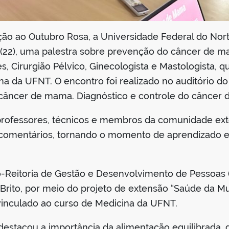
ão ao Outubro Rosa, a Universidade Federal do Nort
 (22), uma palestra sobre prevenção do câncer de m
, Cirurgião Pélvico, Ginecologista e Mastologista,
na da UFNT. O encontro foi realizado no auditório d
o câncer de mama. Diagnóstico e controle do câncer 
professores, técnicos e membros da comunidade ext
comentários, tornando o momento de aprendizado e 
ró-Reitoria de Gestão e Desenvolvimento de Pessoas 
Brito, por meio do projeto de extensão “Saúde da 
vinculado ao curso de Medicina da UFNT.
destacou a importância da alimentação equilibrada, d