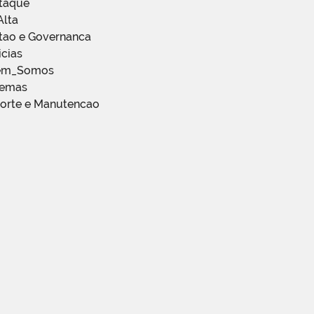
staque
Alta
stao e Governanca
icias
em_Somos
temas
porte e Manutencao