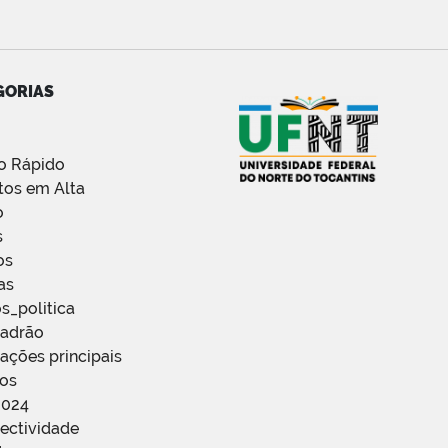
GORIAS
o Rápido
tos em Alta
o
s
os
as
s_politica
Padrão
ações principais
ços
2024
ectividade