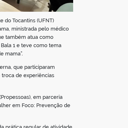
e do Tocantins (UFNT)
ama, ministrada pelo médico
 que também atua como
o Bala 1 e teve como tema
de mama”.
erna, que participaram
troca de experiências
(Propessoas), em parceria
Mulher em Foco: Prevenção de
a prática regular de atividade